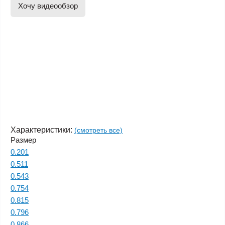
Хочу видеообзор
Характеристики:
(смотреть все)
Размер
0.201
0.511
0.543
0.754
0.815
0.796
0.866