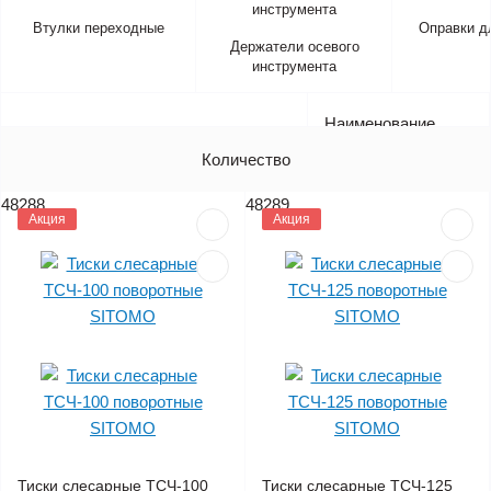
Втулки переходные
Оправки д
Держатели осевого
инструмента
Наименование
Артикул
Количество
Цена (без НДС)
48288
48289
Акция
Акция
Тиски слесарные ТСЧ-100
Тиски слесарные ТСЧ-125