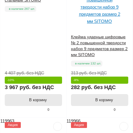
в наличии 267 шт.
Клейма ударные цифровые
№ 2 повышенной твердости
набор 9 предметов размер 2
мм SITOMO
в наличии 132 шт.
4 407 руб.
без НДС
313 руб.
без НДС
-10%
-9%
3 967 руб.
без НДС
282 руб.
без НДС
В корзину
В корзину
0
0
119963
119966
Акция
Акция