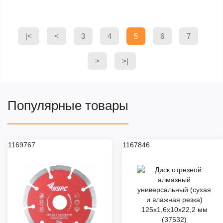
|<
<
3
4
5
6
7
>
>|
Популярные товары
1169767
1167846