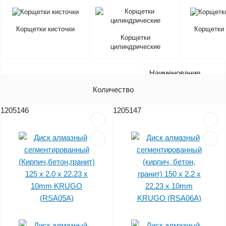
Корщетки кисточки
Корщетки
Корщетки
цилиндрические
Наименование
Артикул
Количество
Цена (без НДС)
1205146
1205147