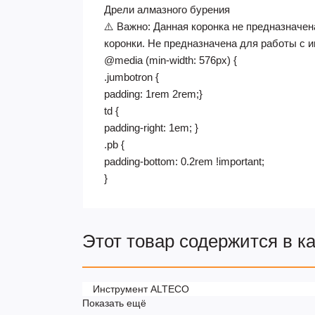
Дрели алмазного бурения
⚠️ Важно: Данная коронка не предназначе
коронки. Не предназначена для работы с 
@media (min-width: 576px) {
.jumbotron {
padding: 1rem 2rem;}
td {
padding-right: 1em; }
.pb {
padding-bottom: 0.2rem !important;
}
Этот товар содержится в к
Инструмент ALTECO
Показать ещё