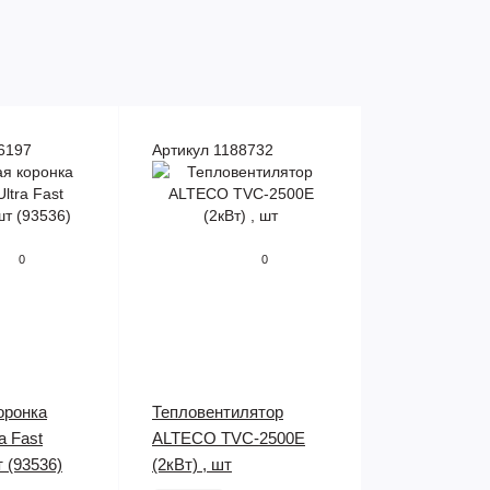
6197
Артикул 1188732
0
0
оронка
Тепловентилятор
a Fast
ALTECO TVC-2500Е
 (93536)
(2кВт) , шт