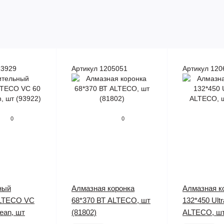
13929
Артикул 1205051
Артикул 120
0
0
ный
Алмазная коронка
Алмазная к
LTECO VC
68*370 ВТ ALTECO, шт
132*450 Ultr
lean, шт
(81802)
ALTECO, шт