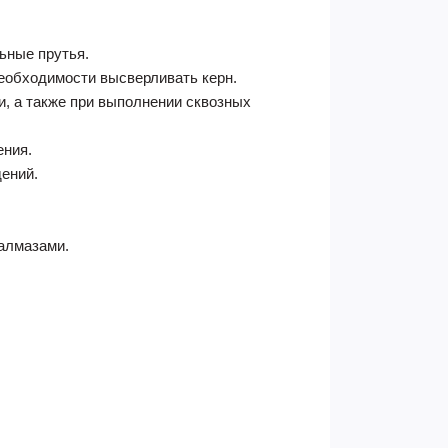
льные прутья.
необходимости высверливать керн.
, а также при выполнении сквозных
ения.
дений.
алмазами.