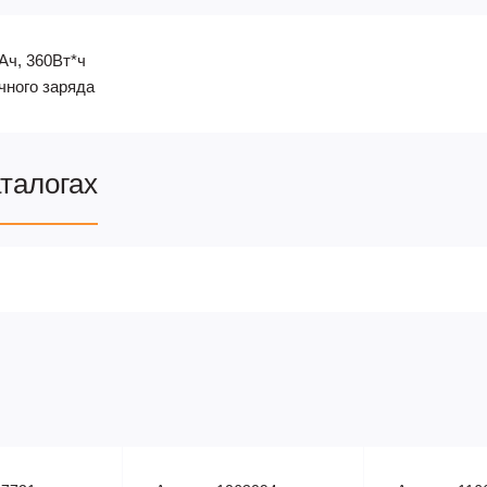
 Ач, 360Вт*ч
чного заряда
аталогах