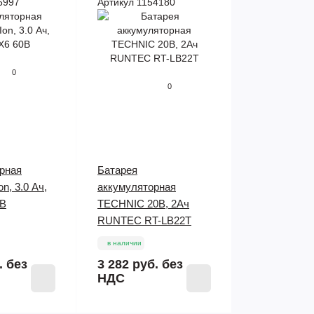
6997
Артикул 1154180
0
0
рная
Батарея
on, 3.0 Ач,
аккумуляторная
0В
TECHNIC 20В, 2Ач
RUNTEC RT-LB22T
в наличии
.
без
3 282 руб.
без
НДС