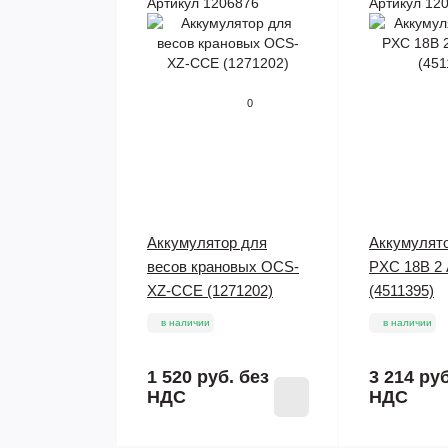
Артикул 1206876
Артикул 12
0
Аккумулятор для
Аккумулято
весов крановых OCS-
PXC 18В 2 
XZ-CCE (1271202)
(4511395)
в наличии
в наличии
1 520 руб.
без
3 214 ру
НДС
НДС