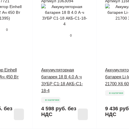
07721
Артикул 1063094
Артикул 116
0
0
р Einhell
Аккумуляторная
Аккумулято
Ач 450 Вт
батарея 18 В 4.0 А·ч
батарея Li-I
ЗУБР С1-18 АКБ-С1-
21700 X6 6
18-4
в наличии
в наличии
б.
без
4 598 руб.
без
9 436 руб
НДС
НДС