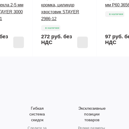
екла 2-5 мм
кромка, цилиндр
мм P60 3656
TAYER 3000
хвостовик STAYER
в наличии
1
2986-12
в наличии
без
272 руб.
без
97 руб.
б
НДС
НДС
Гибкая
Эксклюзивные
система
позиции
скидок
товаров
Следите за
Редкие размеры.