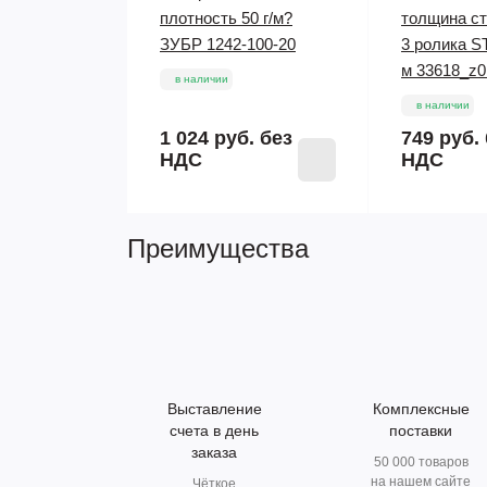
плотность 50 г/м?
толщина ст
ЗУБР 1242-100-20
3 ролика S
м 33618_z0
в наличии
в наличии
1 024 руб.
без
749 руб.
НДС
НДС
Преимущества
Выставление
Комплексные
счета в день
поставки
заказа
50 000 товаров
на нашем сайте
Чёткое