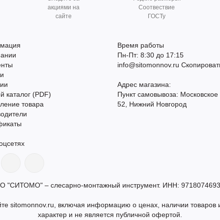
акциями на
Соотвествие
сайте
ГОСТу
мация
Время работы
пании
Пн-Пт: 8:30 до 17:15
енты
info@sitomonnov.ru
Скопироват
ти
сии
Адрес магазина:
й каталог (PDF)
Пункт самовывоза: Московское
ление товара
52, Нижний Новгород
водители
фикаты
оцсетях
О "СИТОМО" – слесарно-монтажный инструмент. ИНН: 9718074693
те sitomonnov.ru, включая информацию о ценах, наличии товаров и
характер и не является публичной офертой.