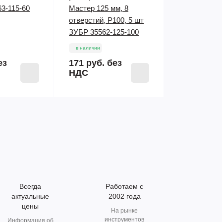
3-115-60
Мастер 125 мм, 8
отверстий, Р100, 5 шт
ЗУБР 35562-125-100
в наличии
ез
171 руб.
без
НДС
Всегда
Работаем с
актуальные
2002 года
цены
На рынке
инструментов
Информация об