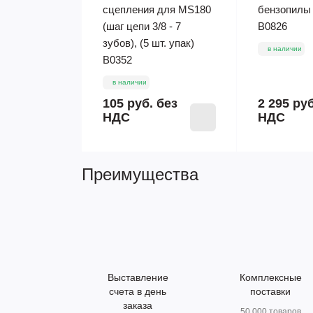
сцепления для MS180
бензопилы
(шаг цепи 3/8 - 7
B0826
зубов), (5 шт. упак)
в наличии
B0352
в наличии
105 руб.
без
2 295 ру
НДС
НДС
Преимущества
Выставление
Комплексные
счета в день
поставки
заказа
50 000 товаров