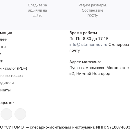
Следите за
Редкие размеры.
акциями на
Соотвествие
сайте
ГОСТу
мация
Время работы
Пн-Пт: 8:30 до 17:15
ании
info@sitomonnov.ru
Скопирова
нты
почту
и
ии
Адрес магазина:
Пункт самовывоза: Московское
й каталог (PDF)
52, Нижний Новгород
ление товара
одители
икаты
оцсетях
О "СИТОМО" – слесарно-монтажный инструмент. ИНН: 9718074693