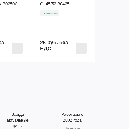
м B0250C
GL45/52 B0425
в наличии
ез
25 руб.
без
НДС
Всегда
Работаем с
актуальные
2002 года
цены
На рынке