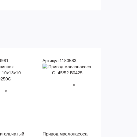
9981
Артикул 1180583
0
0
игольчатый
Привод маслонасоса