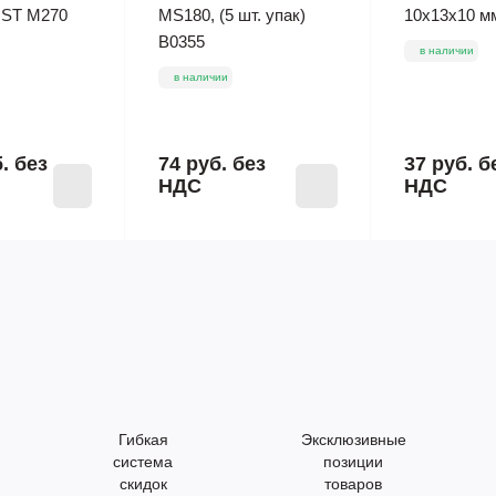
 ST M270
MS180, (5 шт. упак)
10х13х10 м
B0355
в наличии
в наличии
б.
без
74 руб.
без
37 руб.
б
НДС
НДС
Гибкая
Эксклюзивные
система
позиции
скидок
товаров