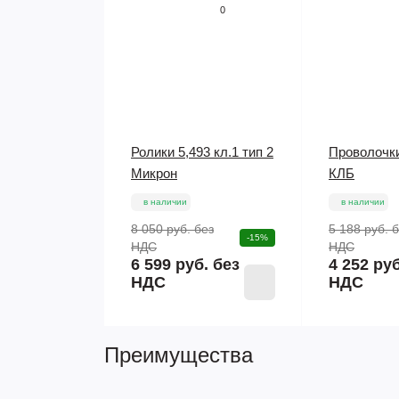
0
Ролики 5,493 кл.1 тип 2
Проволочки
Микрон
КЛБ
в наличии
в наличии
8 050 руб.
без
5 188 руб.
б
-15%
НДС
НДС
6 599 руб. без
4 252 руб
НДС
НДС
Преимущества