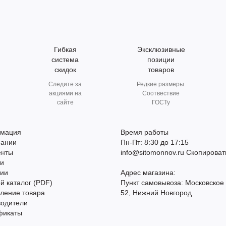
Гибкая
Эксклюзивные
система
позиции
скидок
товаров
Следите за
Редкие размеры.
акциями на
Соотвествие
сайте
ГОСТу
мация
Время работы
пании
Пн-Пт: 8:30 до 17:15
енты
info@sitomonnov.ru
Скопироват
ти
сии
Адрес магазина:
й каталог (PDF)
Пункт самовывоза: Московское
ление товара
52, Нижний Новгород
водители
фикаты