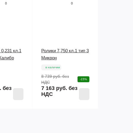
0
0
0,231 кл.1
Ролики 7,750 кл.1 тип 3
 Калибр
Микрон
в наличии
8 739 руб.
без
-15%
НДС
.
без
7 163 руб. без
НДС