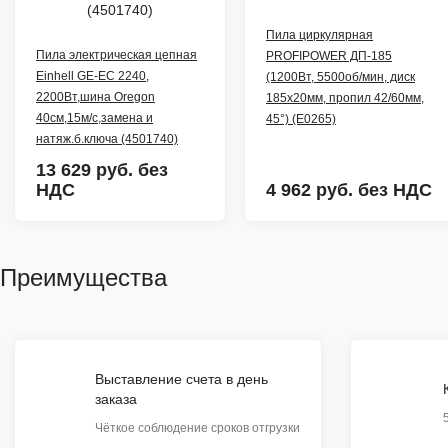
Пила циркулярная
Пила электрическая цепная
PROFIPOWER ДП-185
Einhell GE-EC 2240,
(1200Вт, 5500об/мин, диск
2200Вт,шина Oregon
185х20мм, пропил 42/60мм,
40см,15м/с,замена и
45°) (E0265)
натяж.б.ключа (4501740)
13 629 руб.
без
НДС
4 962 руб.
без НДС
Преимущества
Выставление счета в день
заказа
Чёткое соблюдение сроков отгрузки