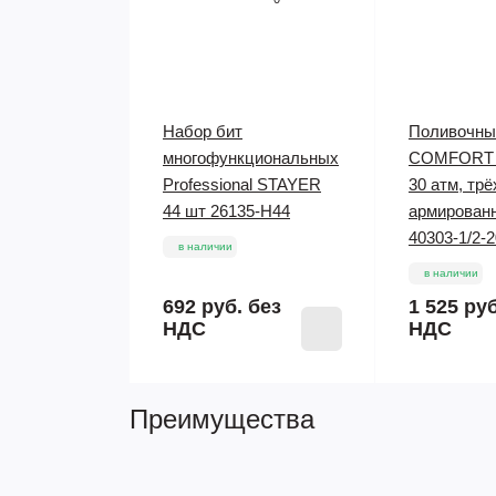
Набор бит
Поливочны
многофункциональных
COMFORT 1/
Professional STAYER
30 атм, тр
44 шт 26135-H44
армирован
40303-1/2-
в наличии
в наличии
692 руб.
без
1 525 ру
НДС
НДС
Преимущества