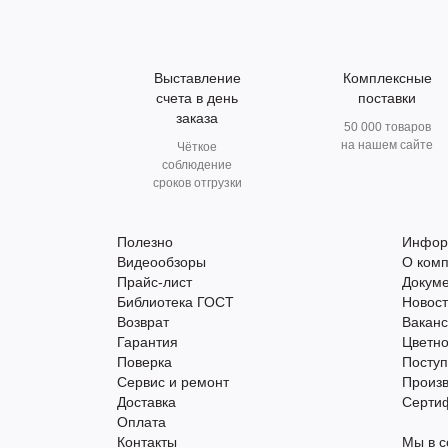
Выставление
Комплексные
счета в день
поставки
заказа
50 000 товаров
на нашем сайте
Чёткое
соблюдение
сроков отгрузки
Полезно
Инфор
Видеообзоры
О ком
Прайс-лист
Докум
Библиотека ГОСТ
Новос
Возврат
Вакан
Гарантия
Цветно
Поверка
Поступ
Сервис и ремонт
Произ
Доставка
Серти
Оплата
Контакты
Мы в с