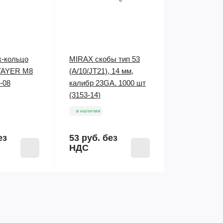
к-кольцо
MIRAX скобы тип 53
TAYER М8
(A/10/JT21), 14 мм,
-08
калибр 23GA. 1000 шт
(3153-14)
в наличии
ез
53 руб.
без
НДС