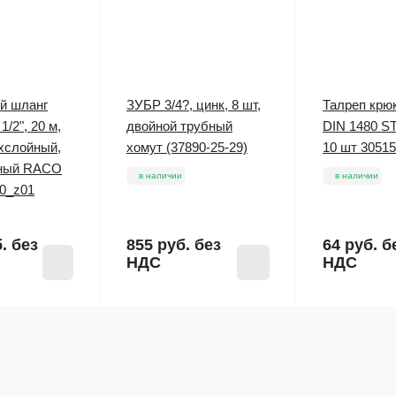
й шланг
ЗУБР 3/4?, цинк, 8 шт,
Талреп крю
2", 20 м,
двойной трубный
DIN 1480 S
ёхслойный,
хомут (37890-25-29)
10 шт 30515
ный RACO
в наличии
в наличии
20_z01
б.
без
855 руб.
без
64 руб.
б
НДС
НДС