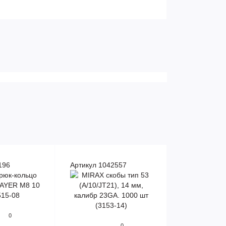
196
Артикул 1042557
0
0