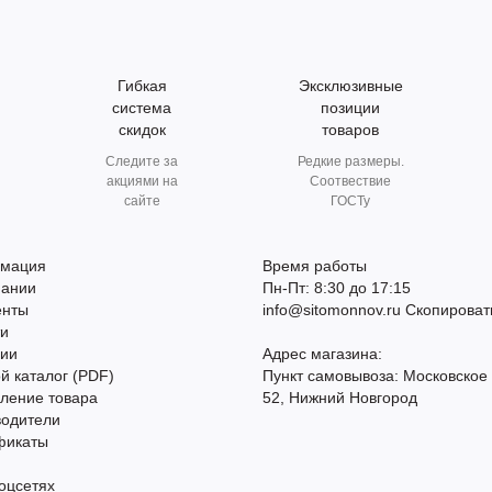
Гибкая
Эксклюзивные
система
позиции
скидок
товаров
Следите за
Редкие размеры.
акциями на
Соотвествие
сайте
ГОСТу
мация
Время работы
пании
Пн-Пт: 8:30 до 17:15
енты
info@sitomonnov.ru
Скопироват
ти
сии
Адрес магазина:
й каталог (PDF)
Пункт самовывоза: Московское
ление товара
52, Нижний Новгород
водители
фикаты
оцсетях