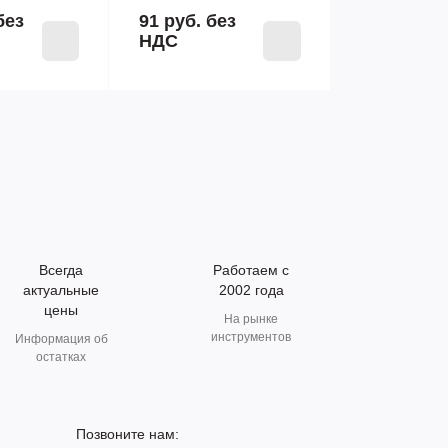
без
91 руб.
без
НДС
Всегда
Работаем с
актуальные
2002 года
цены
На рынке
инструментов
Информация об
остатках
Позвоните нам: