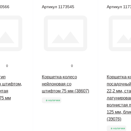
70566
Артикул 1173545
Артикул 117
0
0
тип
Корщетка-колесо
Корщетка-к
со штифтом,
нейлоновая со
посадочный
итая
штифтом 75 мм (38607)
22,2 мм, ст
75 мм
латунирова
в наличии
волнистая 
125 мм, бли
(39076)
в наличии