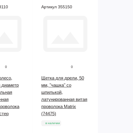
3110
Артикул 355150
0
0
олесо,
Щетка для дрели, 50
 диаметр
мм, "чашка" со
альная
шпилькой,
нная
латунированная витая
проволока
проволока Matrix
стер
(74475)
в наличии