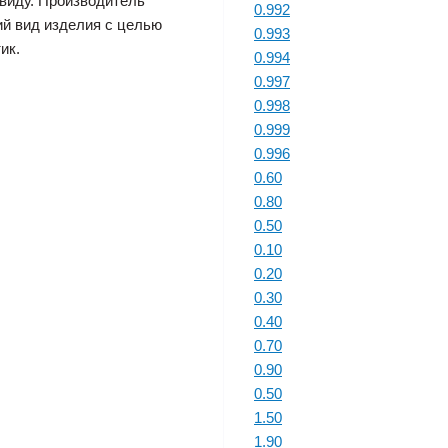
виду. Производитель
0.992
ий вид изделия с целью
0.993
ик.
0.994
0.997
0.998
0.999
0.996
0.60
0.80
0.50
0.10
0.20
0.30
0.40
0.70
0.90
0.50
1.50
1.90