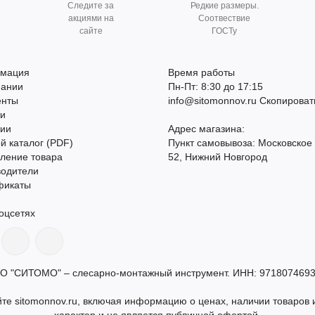
Следите за
Редкие размеры.
акциями на
Соотвествие
сайте
ГОСТу
мация
Время работы
пании
Пн-Пт: 8:30 до 17:15
енты
info@sitomonnov.ru
Скопироват
ти
сии
Адрес магазина:
й каталог (PDF)
Пункт самовывоза: Московское
ление товара
52, Нижний Новгород
водители
фикаты
оцсетях
О "СИТОМО" – слесарно-монтажный инструмент. ИНН: 9718074693
те sitomonnov.ru, включая информацию о ценах, наличии товаров и