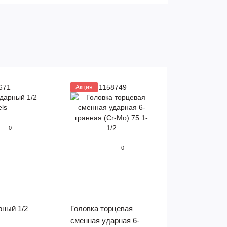
671
Артикул 1158749
Акция
0
0
рный 1/2
Головка торцевая
сменная ударная 6-