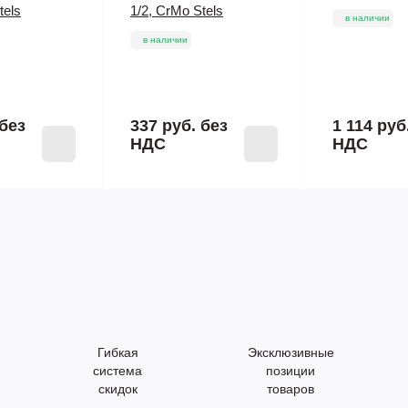
tels
1/2, CrMo Stels
в наличии
в наличии
без
337 руб.
без
1 114 руб
НДС
НДС
Гибкая
Эксклюзивные
система
позиции
скидок
товаров