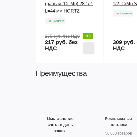
гранная (Cr-Mo) 28 1/2"
1/2, CrMo S
L=44 мм HORTZ
в наличии
в наличии
265 руб.
без НДС
-9%
217 руб. без
309 руб.
НДС
НДС
Преимущества
Выставление
Комплексные
счета в день
поставки
заказа
50 000 товаров