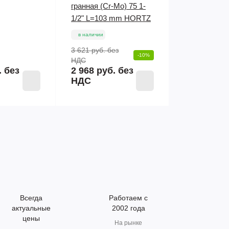
гранная (Cr-Mo) 75 1-
1/2" L=103 mm HORTZ
в наличии
3 621 руб.
без
-10%
НДС
.
без
2 968 руб. без
НДС
Всегда
Работаем с
актуальные
2002 года
цены
На рынке