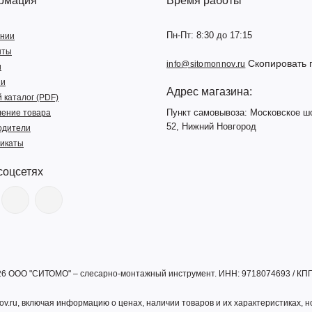
рмация
Время работы
Пн-Пт: 8:30 до 17:15
ании
нты
Скопировать 
info@sitomonnov.ru
и
ии
Адрес магазина:
 каталог (PDF)
Пункт самовывоза: Московское ш
ление товара
52, Нижний Новгород
одители
икаты
соцсетях
26 ООО "СИТОМО" – слесарно-монтажный инструмент. ИНН: 9718074693 / КП
v.ru, включая информацию о ценах, наличии товаров и их характеристиках, 