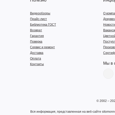
Полезно
Инфо
Видеообзоры
О комп
Прайс-лист
Докуме
Библиотека ГОСТ
Новост
Возврат
Ваканс
Гарантия
Цветной
Поверка
Поступ
Сервис и ремонт
Произв
Доставка
Сертиф
Оплата
Мы в 
Контакты
© 2002 – 20
Вся информация, представленная на веб-сайте sitomonno