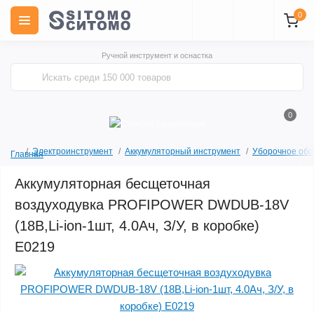
0
Ручной инструмент и оснастка
0
Электроинструмент
Аккумуляторный инструмент
Уборочное обо
Главная
Аккумуляторная бесщеточная
воздуходувка PROFIPOWER DWDUB-18V
(18В,Li-ion-1шт, 4.0Ач, З/У, в коробке)
E0219