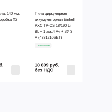
ла, 140 мм,
Пила циркулярная
коробка X2
аккумуляторная Einhell
PXC TP-CS 18/190 Li
BL + 1 акк.4 Ач + ЗУ 3
А (4331210SET)
в наличии
б.
18 809 руб.
без НДС