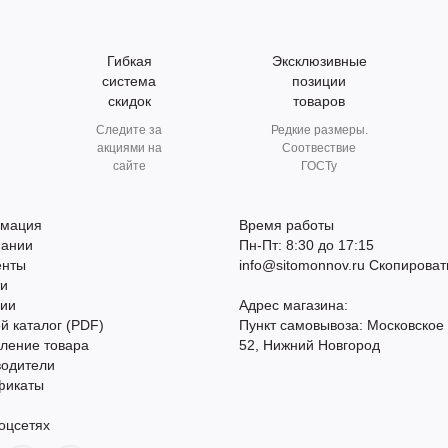
Гибкая
Эксклюзивные
система
позиции
скидок
товаров
Следите за
Редкие размеры.
акциями на
Соотвествие
сайте
ГОСТу
мация
Время работы
пании
Пн-Пт: 8:30 до 17:15
енты
info@sitomonnov.ru
Скопироват
ти
сии
Адрес магазина:
й каталог (PDF)
Пункт самовывоза: Московское
ление товара
52, Нижний Новгород
водители
фикаты
оцсетях