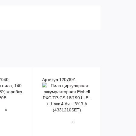
7040
Артикул 1207891
0
0