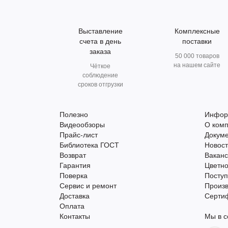
Выставление
Комплексные
счета в день
поставки
заказа
50 000 товаров
на нашем сайте
Чёткое
соблюдение
сроков отгрузки
Полезно
Инфор
Видеообзоры
О ком
Прайс-лист
Докум
Библиотека ГОСТ
Новос
Возврат
Вакан
Гарантия
Цветно
Поверка
Поступ
Сервис и ремонт
Произ
Доставка
Серти
Оплата
Контакты
Мы в с