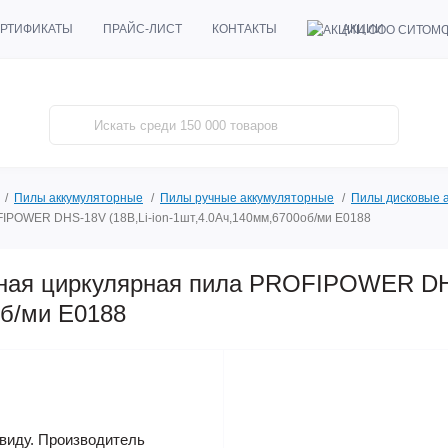
АКЦИИ
РТИФИКАТЫ
ПРАЙС-ЛИСТ
КОНТАКТЫ
Пилы аккумуляторные
Пилы ручные аккумуляторные
Пилы дисковые 
IPOWER DHS-18V (18В,Li-ion-1шт,4.0Ач,140мм,6700об/ми E0188
ная циркулярная пила PROFIPOWER DHS
об/ми E0188
виду. Производитель