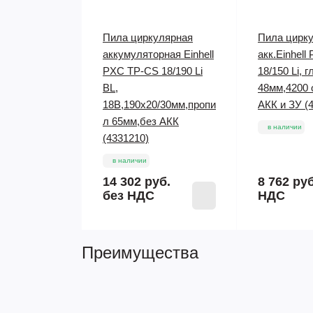
Пила циркулярная
Пила цирк
аккумуляторная Einhell
акк.Einhel
PXC TP-CS 18/190 Li
18/150 Li, 
BL,
48мм,4200 
18В,190х20/30мм,пропи
АКК и ЗУ (
л 65мм,без АКК
в наличии
(4331210)
в наличии
14 302 руб.
8 762 ру
без НДС
НДС
Преимущества