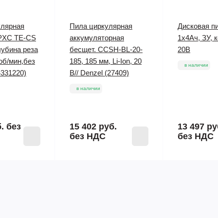
улярная
Пила циркулярная
Дисковая пи
l PXC TE-CS
аккумуляторная
1х4Ач, ЗУ, 
глубина реза
бесщет. CCSH-BL-20-
20В
об/мин,без
185, 185 мм, Li-Ion, 20
в наличии
4331220)
В// Denzel (27409)
в наличии
б.
без
15 402 руб.
13 497 ру
без НДС
без НДС