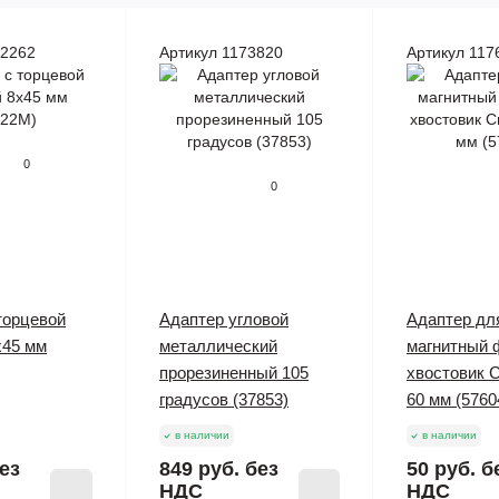
72262
Артикул 1173820
Артикул 117
0
0
торцевой
Адаптер угловой
Адаптер для
x45 мм
металлический
магнитный 
прорезиненный 105
хвостовик C
градусов (37853)
60 мм (5760
в наличии
в наличии
ез
849 руб.
без
50 руб.
б
НДС
НДС