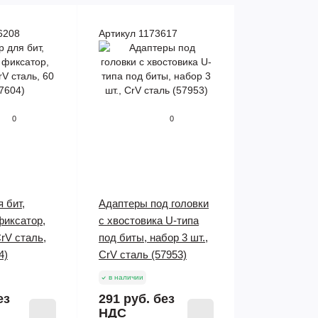
6208
Артикул 1173617
0
0
 бит,
Адаптеры под головки
фиксатор,
с хвостовика U-типа
rV сталь,
под биты, набор 3 шт.,
4)
CrV сталь (57953)
в наличии
ез
291 руб.
без
НДС