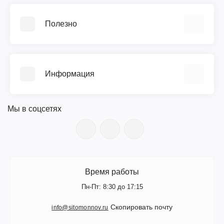
Полезно
Видеообзоры
Прайс-лист
Информация
Библиотека ГОСТ
Возврат
О компании
Гарантия
Мы в соцсетях
Документы
Поверка
Новости
Сервис и ремонт
Вакансии
Доставка
Цветной каталог (PDF)
Оплата
Поступление товара
Время работы
Контакты
Производители
Пн-Пт: 8:30 до 17:15
Сертификаты
Скопировать почту
info@sitomonnov.ru